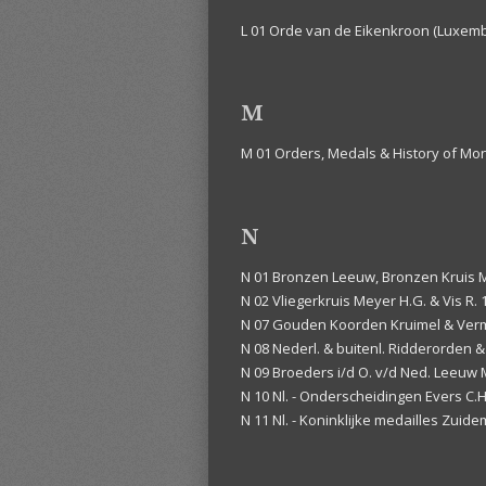
L 01 Orde van de Eikenkroon (Luxemb
M
M 01 Orders, Medals & History of Mon
N
N 01 Bronzen Leeuw, Bronzen Kruis 
N 02 Vliegerkruis Meyer H.G. & Vis R. 
N 07 Gouden Koorden Kruimel & Ver
N 08 Nederl. & buitenl. Ridderorden 
N 09 Broeders i/d O. v/d Ned. Leeuw 
N 10 Nl. - Onderscheidingen Evers C.H
N 11 Nl. - Koninklijke medailles Zuide