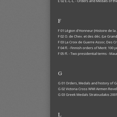
E 02 E.-L.-L. - Orders and Medals of t
F
F 01 Légion d'Honneur (Histoire de la
F 02 O. de Chev. et des déc. (Le Gran
F 03 La Croix de Guerre Assoc. Des C
F 04 Fl. - Finnish orders of Merit: 10
F 05 Fl. - Two presidential terms - M
G
G 01 Orders, Medals and history of G
G 02 Victoria Cross WWI Airmen Revel
G 03 Greek Medals Stratoudakis 200
L