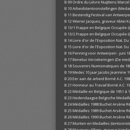
B 09 Ordre du Lièvre Nuijttens Marcel
B 10 Arbeidstentoonstellingen (Medai
B 11 Bestendig Festival van Antwer
B 12 Wiener Jacques, graveur Abtei 
B 13/1 Frappe en Belgique Occupée (L
B 13/2 Frappe en Belgique Occupée (
B 14 Livre d'or de l'Exposition Nat. Du
B 15 Livre d'or de l'Exposition Nat. Du
B 16 Penning voor Antwerpen - juni 1
B 17 Benelux Verzekeringen (De med
B 18 Souvenirs Numismatiques de 188
B 19 Medec 10 jaar Jacobs Jeannine 1
B 20 Eer aan de arbeid Borné A.C. 19
B 21 Honneur au Travail Borné A.C. 1
B 22 Médaille en Belgique de 1951 à
B 23 Hedendaagse Belgische Medailleu
B 24 Médailles 1988 Buchet Arsène R
B 25 Médailles 1989 Buchet Arsène R
B 26 Médailles 1990 Buchet Arsène R
B 27 Munten en Medailles (tentoonstel
B 28 Mauquoy Alfons, graveur Vand