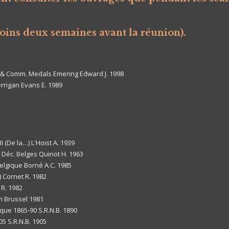
oins deux semaines avant la réunion).
 & Comm. Medals Emering Edward J. 1998
rrigan Evans E. 1989
I (De la…) L'Hoist A. 1939
& Déc. Belges Quinot H. 1963
Belgique Borné A.C. 1985
 Cornet R. 1982
 R. 1982
um Brussel 1981
ique 1865-90 S.R.N.B. 1890
5 S.R.N.B. 1905