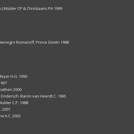
.) Mulder CP & Christiaans PA 1999
tenegro Romanoff, Prince Dimitri 1988
Meyer H.G. 1990
1997
mathen 2000
& Ondersch. Baron van Heerdt C. 1965
Mulder C.P. 1988
. 2001
ma A.C. 2002