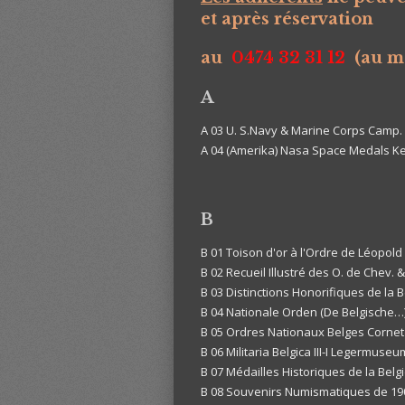
et après réservation
au
0474 32 31 12
(au m
A
A 03 U. S.Navy & Marine Corps Camp.
A 04 (Amerika) Nasa Space Medals Ke
B
B 01 Toison d'or à l'Ordre de Léopold I
B 02 Recueil Illustré des O. de Chev. 
B 03 Distinctions Honorifiques de la 
B 04 Nationale Orden (De Belgische…)
B 05 Ordres Nationaux Belges Cornet
B 06 Militaria Belgica III-I Legermuse
B 07 Médailles Historiques de la Belg
B 08 Souvenirs Numismatiques de 190