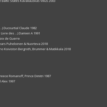
he Baltic States Kavaliauskas Vilius 2003
 …) Ducourtial Claude 1982
d Livre des …) Damien A 1991
roix de Guerre
0 years Puheloinen & Nuorteva 2018
auno Koiviston Bergroth, Brummer & Matikkala 2018
reece Romanoff, Prince Dimitri 1987
l Alex 1997
1