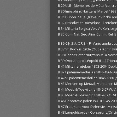
B 29 ULB - Mémoires de Métal Vancr
B 30 Imosphinx Nuijttens Marcel 1999
B 31 Dupon Josué, graveur Vincke An
B 32 Brandweer Roeselare - Ereteken
B 34 Militaria Belgica Ver. Vr. Kon. 
B 35 Com. Nat. Sec. Alim. Comm. Rel. 
B 36 C.N.S.A. C.R.B. - Fr Vancraenbro
B 37 St. Rochus Gilde (Oude Koningl
B 38 Benoit Peter Nuijttens M. & Verb
B 39 Ordre du roi Léopold (L'…) Tripna
B 41 Militair ereteken 1873-2004 Dep
B 42 Epidemiemedailles 1846-1866 Du
B 42b Epidemiemedailles 1846-1866 (
B 43 Mensen op Metaal, Mensen in M
B 44 Moed & Toewijding 1849-67 W. Vl
B 45 Moed & Toewijding 1849-67 O. Vl.
B 46 Deportatie Joden W.O.II 1945-200
B 47 Eretekens voor Defensie - Minist
B 48 Leopoldsorde - Oorsprong/Origin