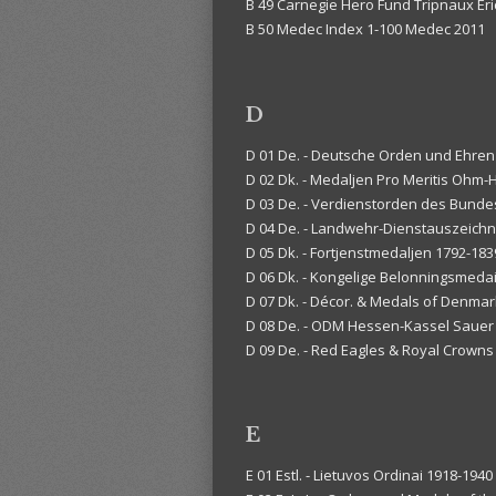
B 49 Carnegie Hero Fund Tripnaux Eri
B 50 Medec Index 1-100 Medec 2011
D
D 01 De. - Deutsche Orden und Ehren
D 02 Dk. - Medaljen Pro Meritis Ohm
D 03 De. - Verdienstorden des Bund
D 04 De. - Landwehr-Dienstauszeich
D 05 Dk. - Fortjenstmedaljen 1792-18
D 06 Dk. - Kongelige Belonningsmedai
D 07 Dk. - Décor. & Medals of Denma
D 08 De. - ODM Hessen-Kassel Sauer
D 09 De. - Red Eagles & Royal Crown
E
E 01 Estl. - Lietuvos Ordinai 1918-194