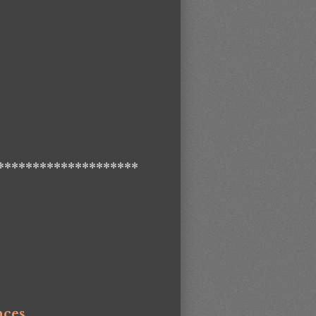
********************
nces