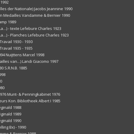
 1992
lles der Nationale) Jacobs Jeannine 1990
pen Medailles Vandamme & Bernier 1990
Kamp 1989
a…) - texte Lefebure Charles 1923
La…) - Planches Lefebure Charles 1923
 Travail 1930 - 1930
 Travail 1935 - 1935
894 Nuijttens Marcel 1998
ailles van…) Landi Giacomo 1997
0 S.R.N.B. 1885
998
80
980
 1976 Munt- & Penningkabinet 1976
rs Kon. Bibliotheek Albert I 1985
éginald 1988
éginald 1989
éginald 1990
ling Bx) - 1990
amme & Bernier 1988