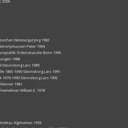
c 2006
zeichen Nimmergut Jörg 1982
-Hieronymussen Peter 1994
esrepublik Ordenskanzlei Bonn 1995
nungen 1988
39 Stevnsborg Lars 1989
lle 1865-1990 Stevnsborg Lars 1991
rk 1670-1990 Stevnsborg Lars 1992
 Werner 1981
s Hamelman William E. 1978
0 Astikas Algimantas 1993