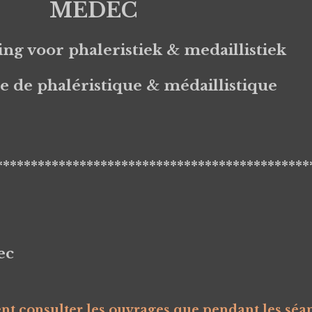
MEDEC
ing voor phaleristiek & medaillistiek
e de phaléristique & médaillistique
*********************************************
ec
t consulter les ouvrages que pendant les séa