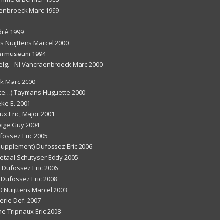
aenbroeck Marc 1999
dré 1999
s Nuijttens Marcel 2000
Legermuseum 1994
Belg. - Nl Vancraenbroeck Marc 2000
eck Marc 2000
yke…) Taymans Huguette 2000
eke E. 2001
ux Eric, Major 2001
loige Guy 2004
fossez Eric 2005
supplement) Dufossez Eric 2006
etaal Schutyser Eddy 2005
. Dufossez Eric 2006
 Dufossez Eric 2008
0 Nuijttens Marcel 2003
erie Def. 2007
e Tripnaux Eric 2008