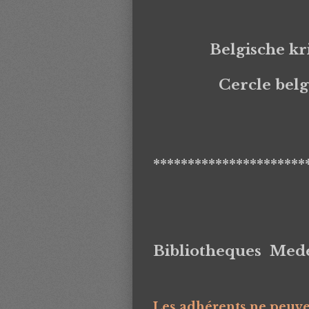
Belgische kr
Cercle belg
**********************
Bibliotheques Med
Les adhérents
ne peuven