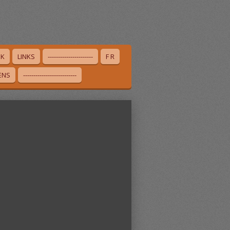
EK
LINKS
----------------------
F R
IENS
--------------------------